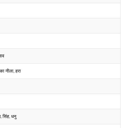
भाव
्का नीला, हरा
, सिंह, धनु