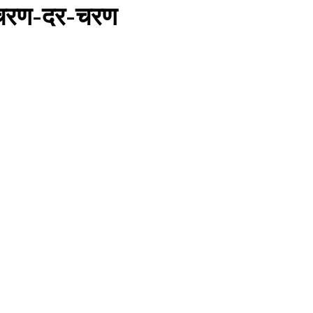
न: चरण-दर-चरण