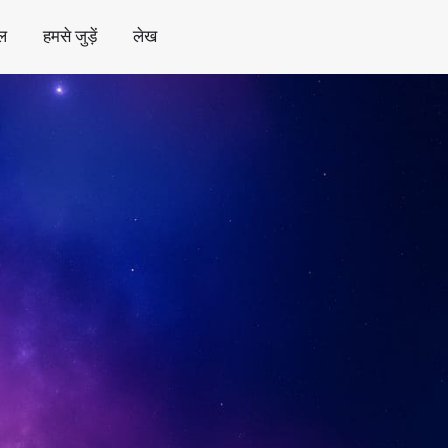
ल
हमसे जुड़ें
लेख